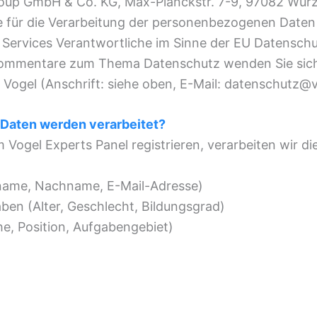
oup GmbH & Co. KG, Max-Planckstr. 7-9, 97082 Würz
die für die Verarbeitung der personenbezogenen Dat
 Services Verantwortliche im Sinne der EU Datensc
Kommentare zum Thema Datenschutz wenden Sie sich
Vogel (Anschrift: siehe oben, E-Mail: datenschutz@v
aten werden verarbeitet?
 Vogel Experts Panel registrieren, verarbeiten wir d
name, Nachname, E-Mail-Adresse)
en (Alter, Geschlecht, Bildungsgrad)
e, Position, Aufgabengebiet)